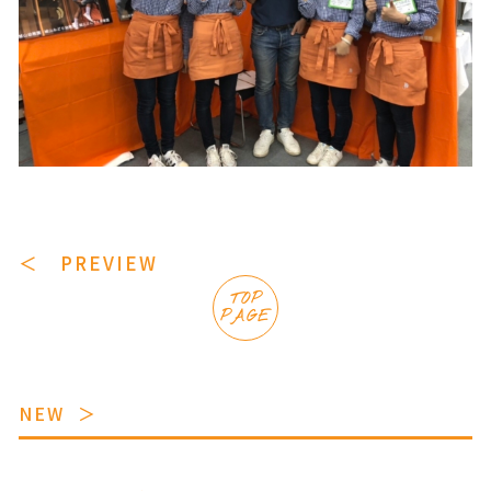
＜ PREVIEW
TOP
PAGE
NEW