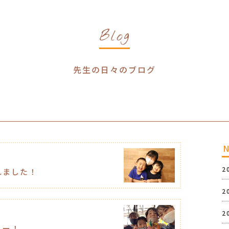
Blog
先生の日々のブログ
2
れました！
2
2
ュー！