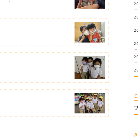
2
2
2
2
2
！
2
A