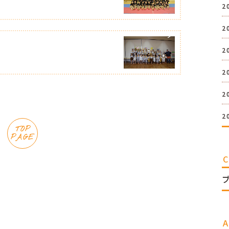
2
2
2
2
2
2
TOP
PAGE
A