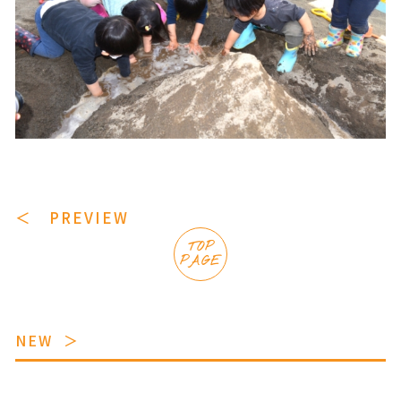
＜ PREVIEW
TOP
PAGE
NEW