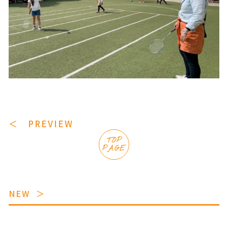
＜ PREVIEW
TOP
PAGE
NEW