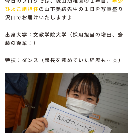
今日のブログでは、城山幼稚園の１年目、
年少
ひよこ組担任
の山下美結先生の１日を写真盛り
沢山でお届けいたします♪
出身大学：文教学院大学（採用担当の増田、齋
藤の後輩！）
特技：ダンス（部長を務めていた経歴も…☆）