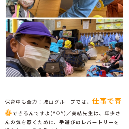
仕事で青
保育中も全力！城山グループでは、
春
できるんですよ(^O^)／美結先生は、年少さ
んの気を惹くために、
手遊びのレパートリー
を