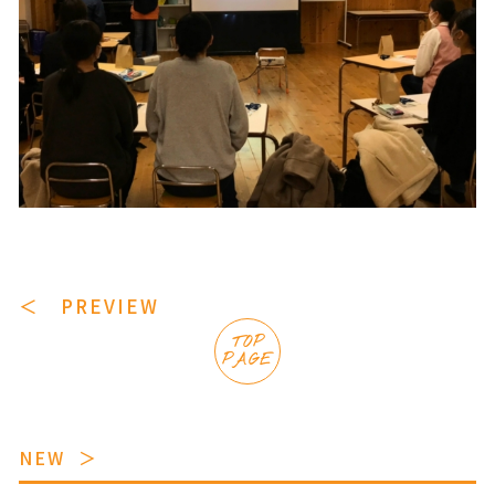
＜ PREVIEW
TOP
PAGE
NEW