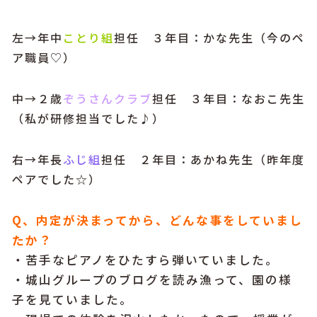
左→年中
ことり組
担任 ３年目：かな先生（今のペ
ア職員♡）
中→２歳
ぞうさんクラブ
担任 ３年目：なおこ先生
（私が研修担当でした♪）
右→年長
ふじ組
担任 ２年目：あかね先生（昨年度
ペアでした☆）
Q、内定が決まってから、どんな事をしていまし
たか？
・苦手なピアノをひたすら弾いていました。
・城山グループのブログを読み漁って、園の様
子を見ていました。