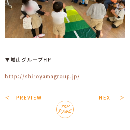
▼城山グループHP
http://shiroyamagroup.jp/
＜ PREVIEW
NEXT ＞
TOP
PAGE