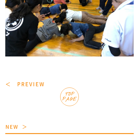
＜ PREVIEW
TOP
PAGE
NEW