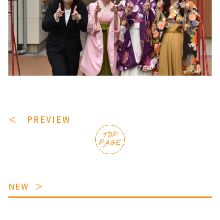
＜ PREVIEW
TOP
PAGE
NEW