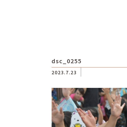
dsc_0255
2023.7.23