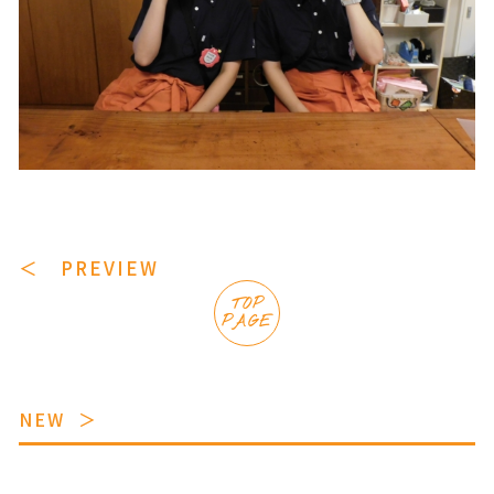
＜ PREVIEW
TOP
PAGE
NEW