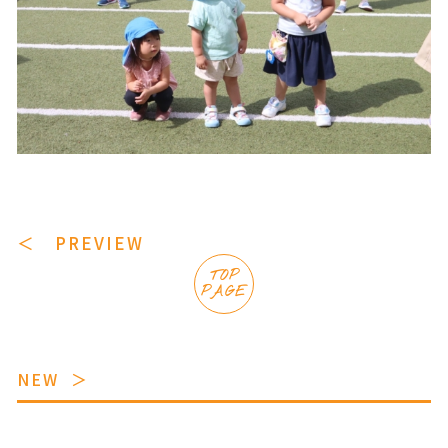
＜ PREVIEW
TOP
PAGE
NEW