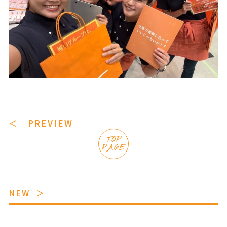
＜ PREVIEW
TOP
PAGE
NEW