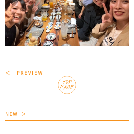
＜ PREVIEW
TOP
PAGE
NEW