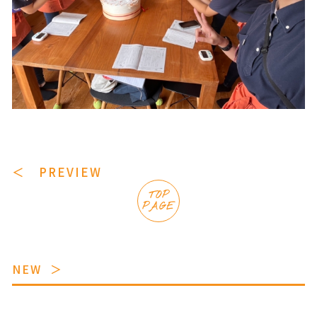
＜ PREVIEW
TOP
PAGE
NEW