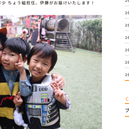
2
年少 ちょう組担任、伊藤がお届けいたします！
2
2
2
2
2
2