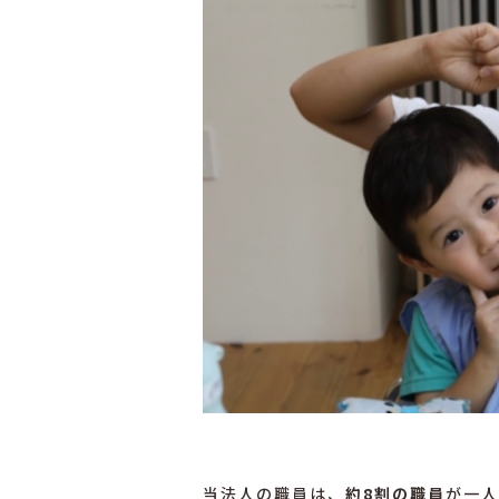
当法人の職員は、
約8割の職員
が一人