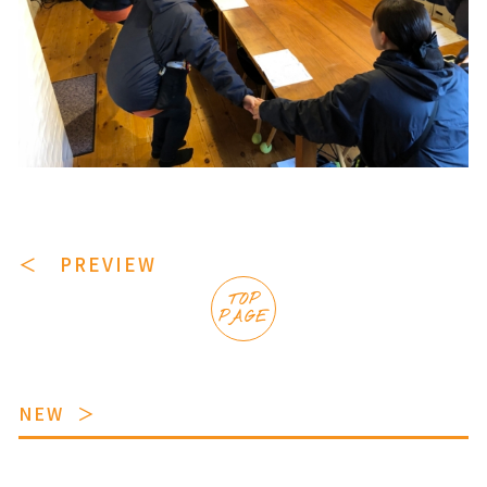
＜ PREVIEW
TOP
PAGE
NEW