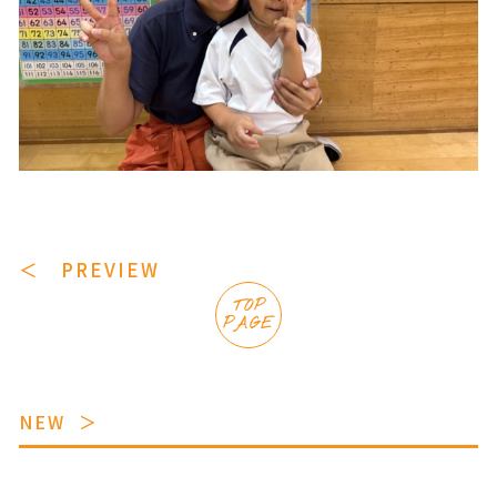
＜ PREVIEW
TOP
PAGE
NEW