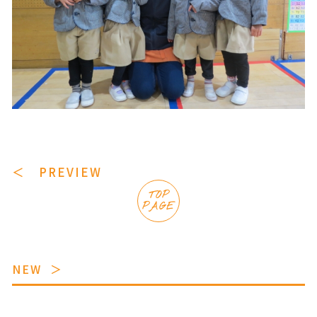
＜ PREVIEW
TOP
PAGE
NEW