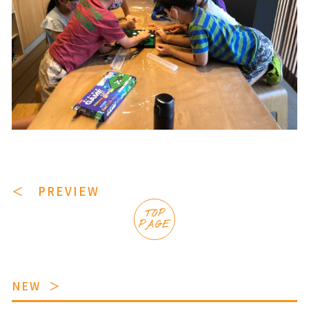
＜ PREVIEW
TOP
PAGE
NEW