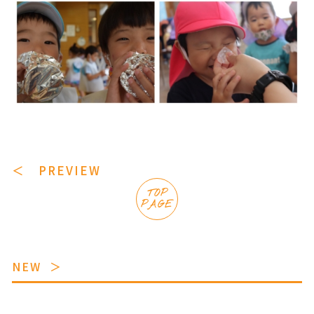
＜ PREVIEW
TOP
PAGE
NEW