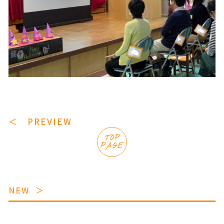
＜ PREVIEW
TOP
PAGE
NEW