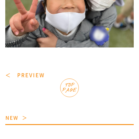
＜ PREVIEW
TOP
PAGE
NEW