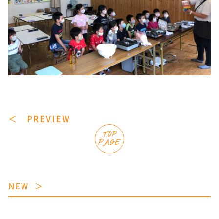
＜ PREVIEW
TOP
PAGE
NEW