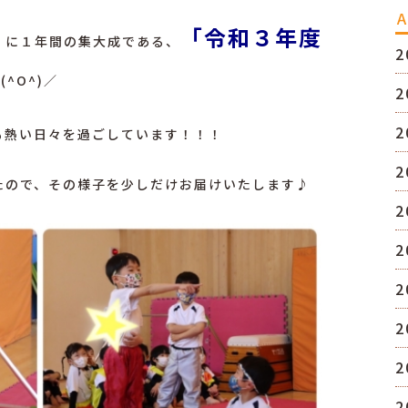
A
「令和３年度
）に１年間の集大成である、
2
^O^)／
2
2
も熱い日々を過ごしています！！！
2
たので、その様子を少しだけお届けいたします♪
2
2
2
2
2
2