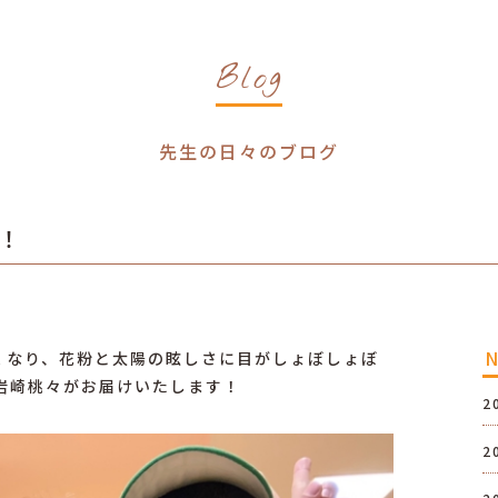
Blog
先生の日々のブログ
！
くなり、花粉と太陽の眩しさに目がしょぼしょぼ
の岩崎桃々がお届けいたします！
2
2