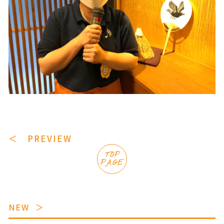
＜ PREVIEW
TOP
PAGE
NEW