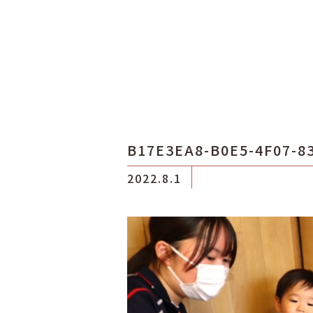
B17E3EA8-B0E5-4F07-8
2022.8.1