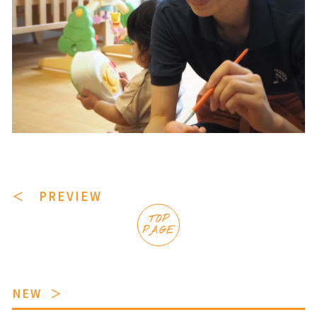
＜ PREVIEW
TOP
PAGE
NEW