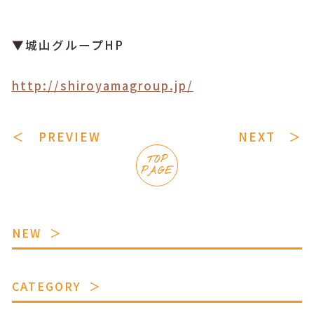
▼城山グループHP
http://shiroyamagroup.jp/
＜ PREVIEW
NEXT ＞
TOP
PAGE
NEW
CATEGORY