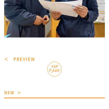
＜ PREVIEW
TOP
PAGE
NEW