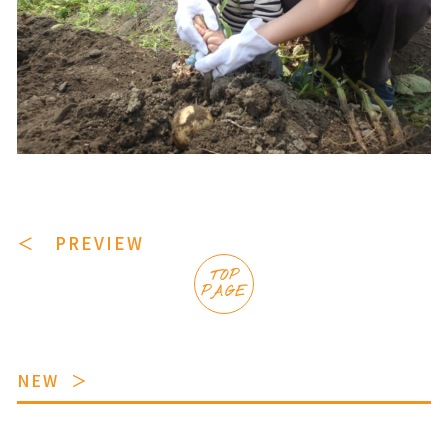
＜ PREVIEW
TOP
PAGE
NEW