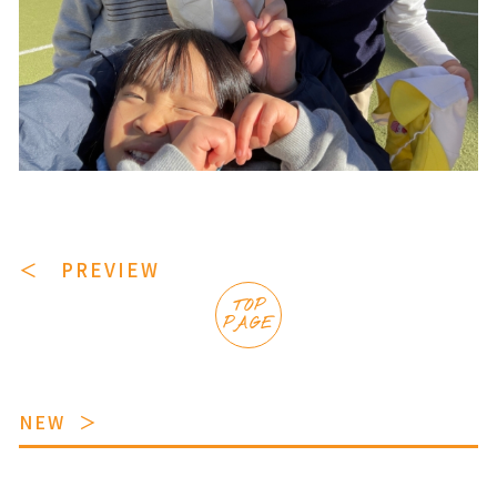
＜ PREVIEW
TOP
PAGE
NEW