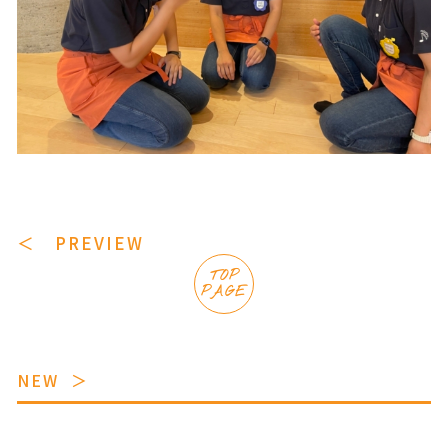
＜ PREVIEW
TOP
PAGE
NEW