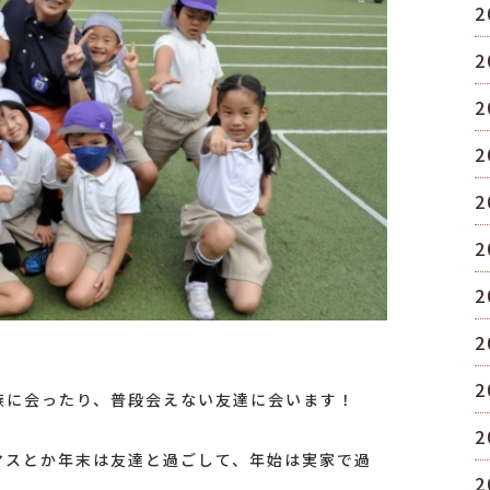
2
2
2
2
2
2
2
2
2
族に会ったり、
普段会えない友達に会います！
2
マスとか年末は友達と過ごして、
年始は実家で過
2