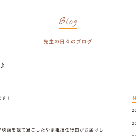
Blog
先生の日々のブログ
♪
ます！
2
2
で映画を観て過ごしたやま組担任行田がお届けし