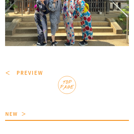
＜ PREVIEW
TOP
PAGE
NEW