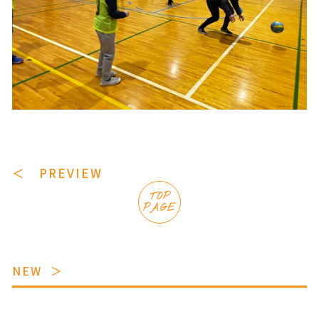
＜ PREVIEW
TOP
PAGE
NEW