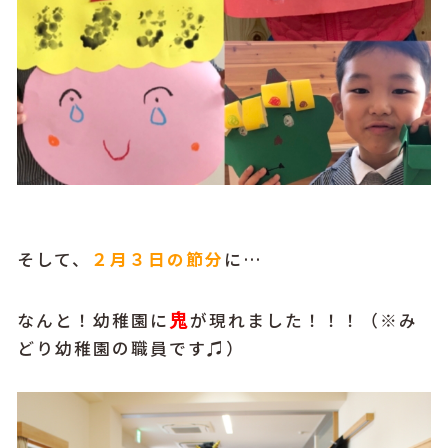
そして、
２月３日の節分
に…
鬼
なんと！幼稚園に
が現れました！！！（※み
どり幼稚園の職員です♫）